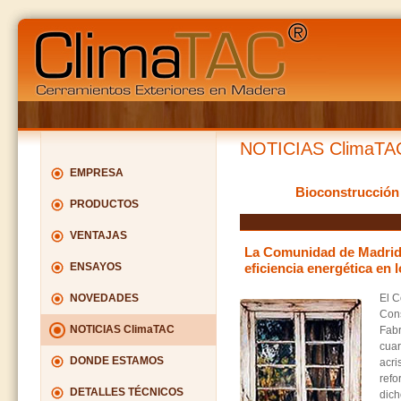
NOTICIAS ClimaTA
EMPRESA
Bioconstrucción 
PRODUCTOS
VENTAJAS
La Comunidad de Madrid 
eficiencia energética en 
ENSAYOS
El C
NOVEDADES
Cons
NOTICIAS ClimaTAC
Fabr
cua
DONDE ESTAMOS
acri
refo
DETALLES TÉCNICOS
dich