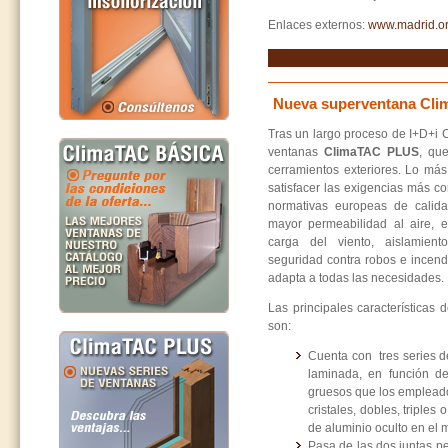
Enlaces externos:
www.madrid.o
Nueva superventana Cl
Tras un largo proceso de I+D+i 
ventanas
ClimaTAC PLUS
, qu
cerramientos exteriores. Lo más
satisfacer las exigencias más c
normativas europeas de calida
mayor permeabilidad al aire, e
carga del viento, aislamiento
seguridad contra robos e ince
adapta a todas las necesidades.
Las principales característica
son:
Cuenta con tres series 
laminada, en función d
gruesos que los empleado
cristales, dobles, triple
de aluminio oculto en el
Pasa de las dos juntas pe