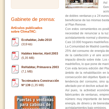
Así
Gon
acri
de dobles ventanas y a 24 euros
Gabinete de prensa:
beneficiarse de las mismas basta
al Plan Renove.
Artículos publicados
Con estos cerramientos es posib
sobre ClimaTAC:
necesidad de renunciar a la luz
acristalamiento normal y disminu
Ecohabitar, Julio 2010
Casi 10.000 hogares madrileños
(319 kb)
La Comunidad de Madrid cuenta c
25% del consumo de energía de 
Habitex Interior, Abril 2003
de la calefacción y el aire aco
(5,35 MB)
impacto directo sobre éste. Los
madrileños, lo que pone de manif
ReHabitar, Primavera 2003
Con esta tercera edición del Pl
(7,1 MB)
ámbito de la rehabilitación en l
consecución del objetivo fijado 
Tecnimadera Construcción
tendencia del consumo, sino qu
Nº 139
(1,35 MB)
afectado por el declive actual de 
Así pues, la actividad económi
fabricantes de ventanas, empres
número muy importante de benef
energía, de dinero y de bienesta
acristalamientos bajo emisivos.