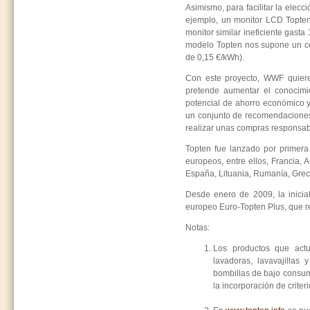
Asimismo, para facilitar la elec
ejemplo, un monitor LCD Topt
monitor similar ineficiente gas
modelo Topten nos supone un cos
de 0,15 €/kWh).
Con este proyecto, WWF quiere 
pretende aumentar el conocimi
potencial de ahorro económico y
un conjunto de recomendaciones 
realizar unas compras responsab
Topten fue lanzado por primera
europeos, entre ellos, Francia, A
España, Lituania, Rumanía, Grec
Desde enero de 2009, la iniciat
europeo Euro-Topten Plus, que re
Notas:
Los productos que actu
lavadoras, lavavajillas
bombillas de bajo consum
la incorporación de criter