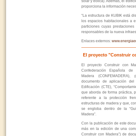
solar y eólica). Además, el edif
proporciona la información necesa
“La estructura de KUBIK está di
los espacios habitacionales a e
particiones cuyas prestaciones
responsables de la nueva infraes
Enlaces externos:
www.energiaen
El proyecto "Construir c
El proyecto Construir con Ma
Confederación Española de 
Madera (CONFEMADERA), pr
documento de aplicación del
Edificación (CTE), “Comportamie
que aborda de forma práctica, p
referente a la protección fre
estructuras de madera y que, com
se engloba dentro de la “Gu
Madera”.
Con la publicación de este doc
más en la edición de una comp
Construir con Madera”) de docu