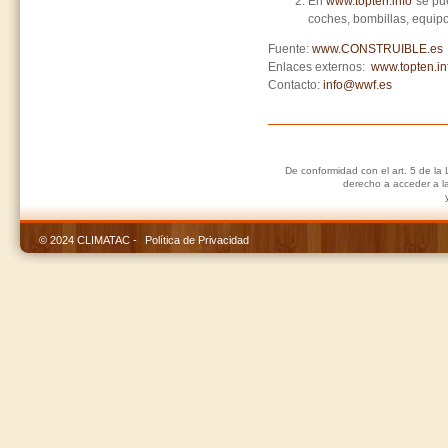
En
www.topten.info
se pue
coches, bombillas, equipos
Fuente:
www.CONSTRUIBLE.es
Enlaces externos:
www.topten.in
Contacto:
info@wwf.es
De conformidad con el art. 5 de la
derecho a acceder a la 
© 2024 CLIMATAC -
Política de Privacidad